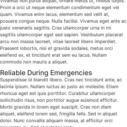
Vivamus non purus aliquet, ornare metus ut, finibus turpis.
Proin a orci ut neque elementum condimentum eget vel
quam. Vivamus enim lacus, elementum sed velit at,
posuere congue neque. Nulla facilisi. Vivamus eget ante ac
justo venenatis sagittis. Cras ullamcorper urna in mi
sagittis ullamcorper eget sed sapien. Vestibulum placerat
arcu non massa laoreet, vitae laoreet libero imperdiet.
Praesent lobortis, nisi et gravida sodales, metus orci
eleifend ex, et tincidunt erat sem eu lacus. Nullam
commodo non mauris a aliquet.
Reliable During Emergencies
Suspendisse id blandit libero. Cras nec tincidunt ante, ac
lacinia ipsum. Nullam luctus ac justo ac molestie. Etiam
rhoncus eget est quis porttitor. Curabitur ullamcorper
sollicitudin risus, non porttitor augue euismod efficitur.
Morbi gravida in lorem eget suscipit. Cras non diam
aliquet, eleifend lorem sed, fringilla felis. Sed in aliquet
dolor. Nunc convallis aliquam massa, at efficitur orci