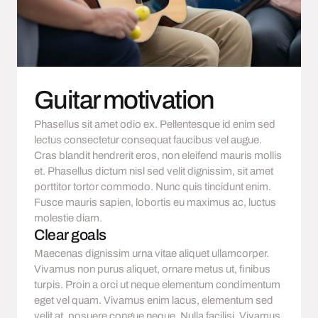
Guitar motivation
Phasellus sit amet odio ex. Pellentesque id enim sed
lectus consectetur consequat faucibus vel augue.
Cras blandit hendrerit eros, non eleifend mauris mollis
et. Phasellus dictum nisl sed velit dignissim, sit amet
porttitor tortor commodo. Nunc quis tincidunt enim.
Fusce mauris sapien, lobortis eu maximus ac, luctus
molestie diam.
Clear goals
Maecenas dignissim urna vitae aliquet ullamcorper.
Vivamus non purus aliquet, ornare metus ut, finibus
turpis. Proin a orci ut neque elementum condimentum
eget vel quam. Vivamus enim lacus, elementum sed
velit at, posuere congue neque. Nulla facilisi. Vivamus