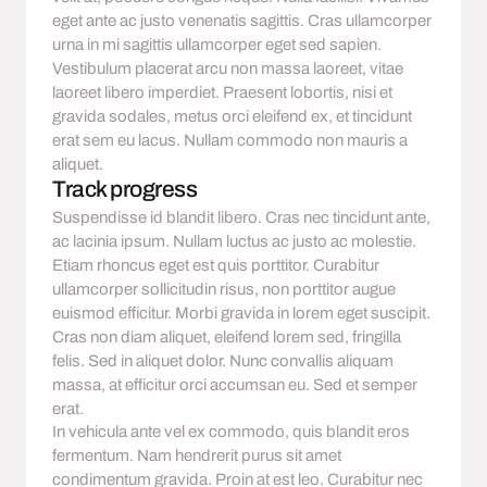
eget ante ac justo venenatis sagittis. Cras ullamcorper
urna in mi sagittis ullamcorper eget sed sapien.
Vestibulum placerat arcu non massa laoreet, vitae
laoreet libero imperdiet. Praesent lobortis, nisi et
gravida sodales, metus orci eleifend ex, et tincidunt
erat sem eu lacus. Nullam commodo non mauris a
aliquet.
Track progress
Suspendisse id blandit libero. Cras nec tincidunt ante,
ac lacinia ipsum. Nullam luctus ac justo ac molestie.
Etiam rhoncus eget est quis porttitor. Curabitur
ullamcorper sollicitudin risus, non porttitor augue
euismod efficitur. Morbi gravida in lorem eget suscipit.
Cras non diam aliquet, eleifend lorem sed, fringilla
felis. Sed in aliquet dolor. Nunc convallis aliquam
massa, at efficitur orci accumsan eu. Sed et semper
erat.
In vehicula ante vel ex commodo, quis blandit eros
fermentum. Nam hendrerit purus sit amet
condimentum gravida. Proin at est leo. Curabitur nec