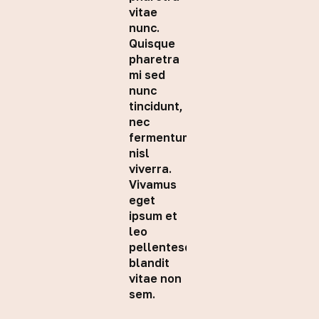
vitae
nunc.
Quisque
pharetra
mi sed
nunc
tincidunt,
nec
fermentum
nisl
viverra.
Vivamus
eget
ipsum et
leo
pellentesque
blandit
vitae non
sem.