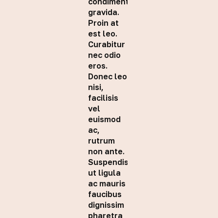
condimentum
gravida.
Proin at
est leo.
Curabitur
nec odio
eros.
Donec leo
nisi,
facilisis
vel
euismod
ac,
rutrum
non ante.
Suspendisse
ut ligula
ac mauris
faucibus
dignissim
pharetra