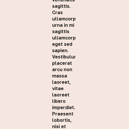
sagittis.
Cras
ullamcorper
urna in mi
sagittis
ullamcorper
eget sed
sapien.
Vestibulum
placerat
arcu non
massa
laoreet,
vitae
laoreet
libero
imperdiet.
Praesent
lobortis,
nisi et