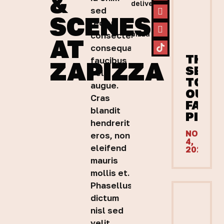
&
delivery
sed
SCENES
,
lectus
pizza
consectetur
AT
consequat
THE
faucibus
ZAPIZZA
SECR
vel
TO
augue.
OUR
Cras
FAST
blandit
PIZZ
hendrerit
NOVEMB
eros, non
4,
eleifend
2025
mauris
mollis et.
Phasellus
dictum
nisl sed
velit