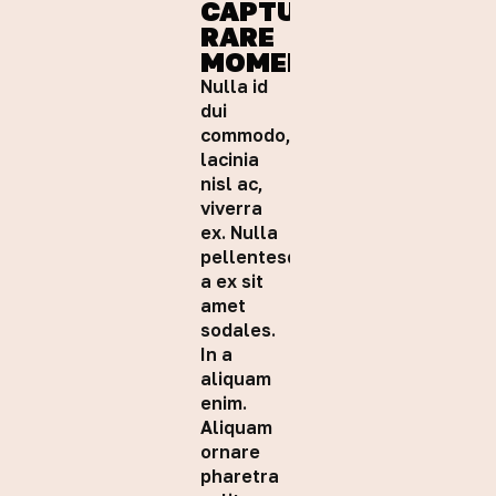
CAPTURING
RARE
MOMENTS
Nulla id
dui
commodo,
lacinia
nisl ac,
viverra
ex. Nulla
pellentesque
a ex sit
amet
sodales.
In a
aliquam
enim.
Aliquam
ornare
pharetra