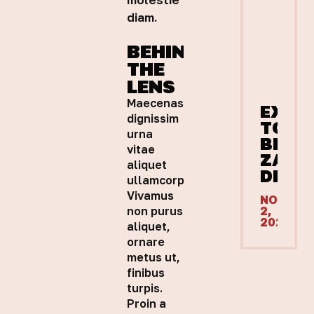
diam.
BEHIND
THE
LENS
Maecenas
EXPL
dignissim
TODA
urna
BEST
vitae
ZAPI
aliquet
DEAL
ullamcorper.
Vivamus
NOVEMB
non purus
2,
2025
aliquet,
ornare
metus ut,
finibus
turpis.
Proin a