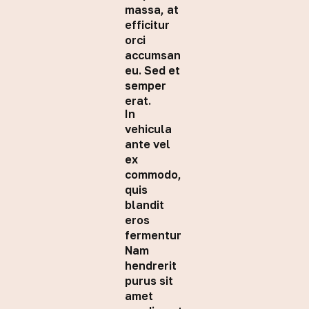
massa, at
efficitur
orci
accumsan
eu. Sed et
semper
erat.
In
vehicula
ante vel
ex
commodo,
quis
blandit
eros
fermentum.
Nam
hendrerit
purus sit
amet