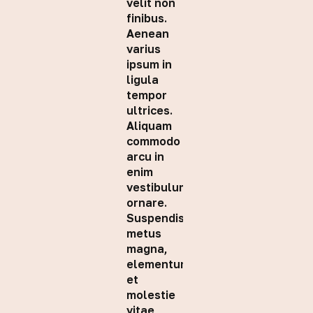
velit non
finibus.
Aenean
varius
ipsum in
ligula
tempor
ultrices.
Aliquam
commodo
arcu in
enim
vestibulum
ornare.
Suspendisse
metus
magna,
elementum
et
molestie
vitae,