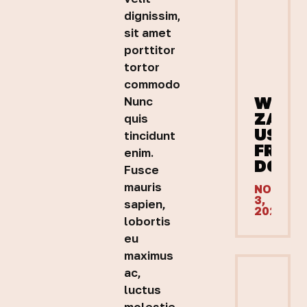
dignissim,
sit amet
porttitor
tortor
commodo.
WHY
Nunc
ZAPI
quis
USES
tincidunt
FRES
enim.
DOUG
Fusce
mauris
NOVEMB
3,
sapien,
2025
lobortis
eu
maximus
ac,
luctus
molestie